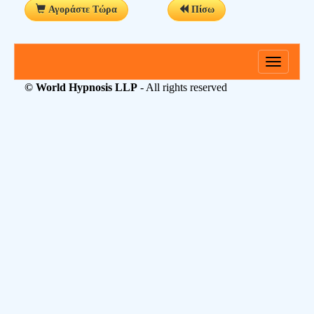
Αγοράστε Τώρα
Πίσω
Toggle
navigati
© World Hypnosis LLP
- All rights reserved