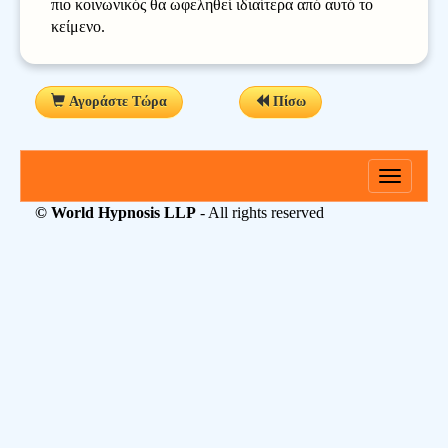
πιο κοινωνικός θα ωφεληθεί ιδιαίτερα από αυτό το
κείμενο.
Αγοράστε Τώρα
Πίσω
Toggle
navigati
© World Hypnosis LLP
- All rights reserved